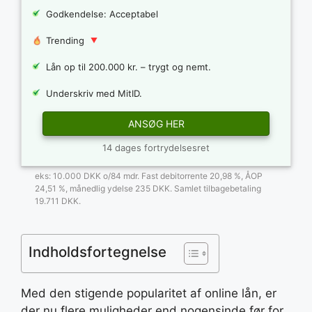
Godkendelse: Acceptabel
Trending
Lån op til 200.000 kr. – trygt og nemt.
Underskriv med MitID.
ANSØG HER
14 dages fortrydelsesret
eks: 10.000 DKK o/84 mdr. Fast debitorrente 20,98 %, ÅOP
24,51 %, månedlig ydelse 235 DKK. Samlet tilbagebetaling
19.711 DKK.
Indholdsfortegnelse
Med den stigende popularitet af online lån, er
der nu flere muligheder end nogensinde før for