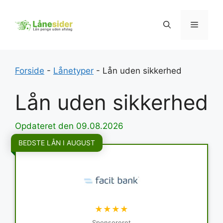
Hop
til
Menu
indhold
Forside
-
Lånetyper
-
Lån uden sikkerhed
Lån uden sikkerhed
Opdateret den 09.08.2026
BEDSTE LÅN I AUGUST
★★★★
Sponsoreret