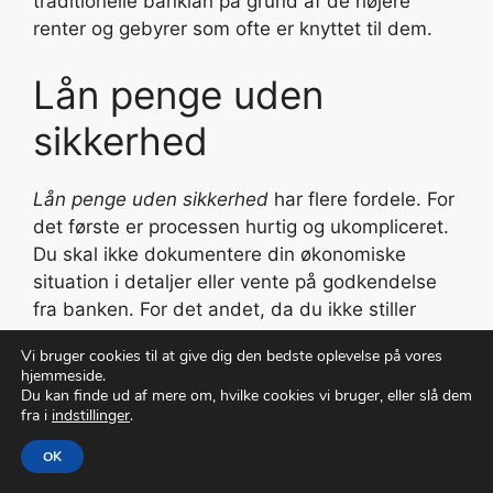
traditionelle banklån på grund af de højere
renter og gebyrer som ofte er knyttet til dem.
Lån penge uden
sikkerhed
Lån penge uden sikkerhed
har flere fordele. For
det første er processen hurtig og ukompliceret.
Du skal ikke dokumentere din økonomiske
situation i detaljer eller vente på godkendelse
fra banken. For det andet, da du ikke stiller
nogen form for sikkerhed, risikerer du ikke dine
Vi bruger cookies til at give dig den bedste oplevelse på vores
ejendele i tilfælde af manglende betaling.
hjemmeside.
Du kan finde ud af mere om, hvilke cookies vi bruger, eller slå dem
fra i
indstillinger
.
Kviklån: Dette er små lån med kort
løbetid og høj rente. De kan normalt
OK
optages online indenfor få minutter.