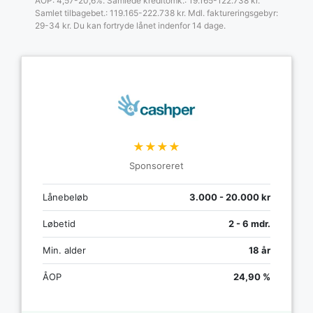
ÅOP: 4,57-20,6%. Samlede kreditomk.: 19.165-122.738 kr.
Samlet tilbagebet.: 119.165-222.738 kr. Mdl. faktureringsgebyr:
29-34 kr. Du kan fortryde lånet indenfor 14 dage.
★★★★
Sponsoreret
Lånebeløb
3.000 - 20.000 kr
Løbetid
2 - 6 mdr.
Min. alder
18 år
ÅOP
24,90 %