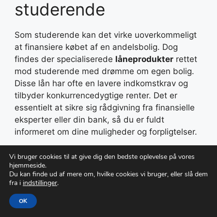
studerende
Som studerende kan det virke uoverkommeligt
at finansiere købet af en andelsbolig. Dog
findes der specialiserede
låneprodukter
rettet
mod studerende med drømme om egen bolig.
Disse lån har ofte en lavere indkomstkrav og
tilbyder konkurrencedygtige renter. Det er
essentielt at sikre sig rådgivning fra finansielle
eksperter eller din bank, så du er fuldt
informeret om dine muligheder og forpligtelser.
Lån til 18-årig
Vi bruger cookies til at give dig den bedste oplevelse på vores
hjemmeside.
Du kan finde ud af mere om, hvilke cookies vi bruger, eller slå dem
studerende
fra i
indstillinger
.
OK
Når du fylder 18 år og starter på din