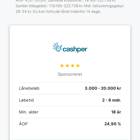
ÅOP: 4,57-20,6%. Samlede kreditomk.: 19.165-122.738 kr.
Samlet tilbagebet.: 119.165-222.738 kr. Mdl. faktureringsgebyr:
29-34 kr. Du kan fortryde lånet indenfor 14 dage.
★★★★
Sponsoreret
Lånebeløb
3.000 - 20.000 kr
Løbetid
2 - 6 mdr.
Min. alder
18 år
ÅOP
24,90 %