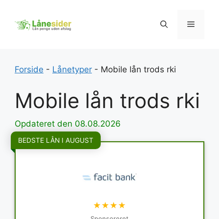
Hop
til
Menu
indhold
Forside
-
Lånetyper
-
Mobile lån trods rki
Mobile lån trods rki
Opdateret den 08.08.2026
BEDSTE LÅN I AUGUST
★★★★
Sponsoreret