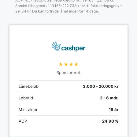
ÅOP: 4,57-20,6%. Samlede kreditomk.: 19.165-122.738 kr.
Samlet tilbagebet.: 119.165-222.738 kr. Mdl. faktureringsgebyr:
29-34 kr. Du kan fortryde lånet indenfor 14 dage.
★★★★
Sponsoreret
Lånebeløb
3.000 - 20.000 kr
Løbetid
2 - 6 mdr.
Min. alder
18 år
ÅOP
24,90 %