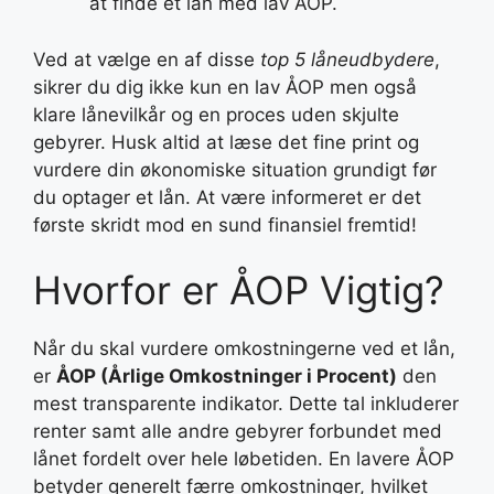
at finde et lån med lav ÅOP.
Ved at vælge en af disse
top 5 låneudbydere
,
sikrer du dig ikke kun en lav ÅOP men også
klare lånevilkår og en proces uden skjulte
gebyrer. Husk altid at læse det fine print og
vurdere din økonomiske situation grundigt før
du optager et lån. At være informeret er det
første skridt mod en sund finansiel fremtid!
Hvorfor er ÅOP Vigtig?
Når du skal vurdere omkostningerne ved et lån,
er
ÅOP (Årlige Omkostninger i Procent)
den
mest transparente indikator. Dette tal inkluderer
renter samt alle andre gebyrer forbundet med
lånet fordelt over hele løbetiden. En lavere ÅOP
betyder generelt færre omkostninger, hvilket