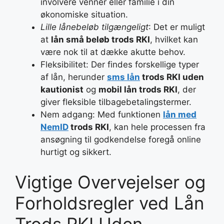
involvere venner eller familie i din
økonomiske situation.
Lille lånebeløb tilgængeligt
: Det er muligt
at
lån små beløb trods RKI
, hvilket kan
være nok til at dække akutte behov.
Fleksibilitet: Der findes forskellige typer
af lån, herunder
sms lån
trods RKI uden
kautionist
og
mobil lån trods RKI
, der
giver fleksible tilbagebetalingstermer.
Nem adgang: Med funktionen
lån med
NemID
trods RKI
, kan hele processen fra
ansøgning til godkendelse foregå online
hurtigt og sikkert.
Vigtige Overvejelser og
Forholdsregler ved Lån
Trods RKI Uden