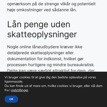
opmærksom på de strenge vilkår og potentielt
høje omkostninger ved sådanne lån.
Lån penge uden
skatteoplysninger
Nogle online låneudbydere kræver ikke
detaljerede skatteoplysninger eller
dokumentation for indkomst, hvilket gør
processen hurtigere og mindre bureaukratisk.
Dette kan være særligt attraktivt for dem, der
søger et hurtigt lån uden omfattende
Vi bruger cookies til at give dig den bedste oplevelse på vores
hjemmeside.
papirarbejde. Sikkerheden og troværdigheden
Du kan finde ud af mere om, hvilke cookies vi bruger, eller slå dem
af disse udbydere bør dog altid undersøges
fra i
indstillinger
.
nøje.
OK