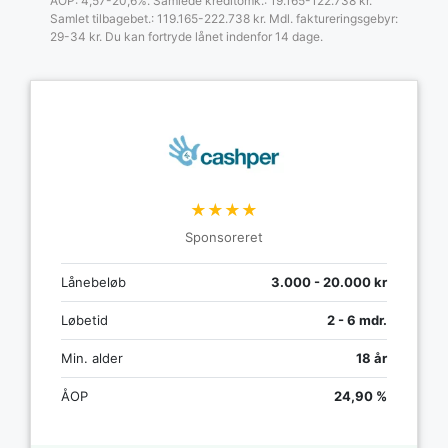
ÅOP: 4,57-20,6%. Samlede kreditomk.: 19.165-122.738 kr.
Samlet tilbagebet.: 119.165-222.738 kr. Mdl. faktureringsgebyr:
29-34 kr. Du kan fortryde lånet indenfor 14 dage.
★★★★
Sponsoreret
Lånebeløb
3.000 - 20.000 kr
Løbetid
2 - 6 mdr.
Min. alder
18 år
ÅOP
24,90 %