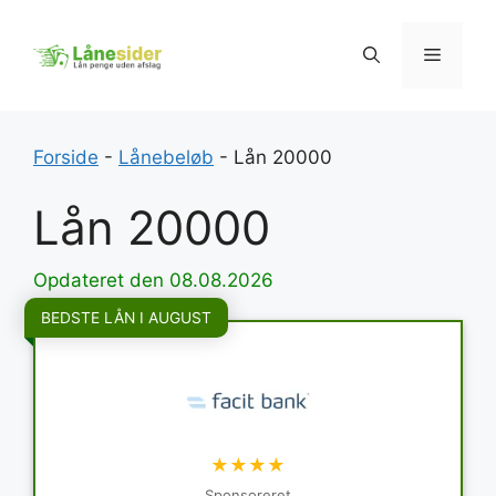
Hop
til
Menu
indhold
Forside
-
Lånebeløb
-
Lån 20000
Lån 20000
Opdateret den 08.08.2026
BEDSTE LÅN I AUGUST
★★★★
Sponsoreret