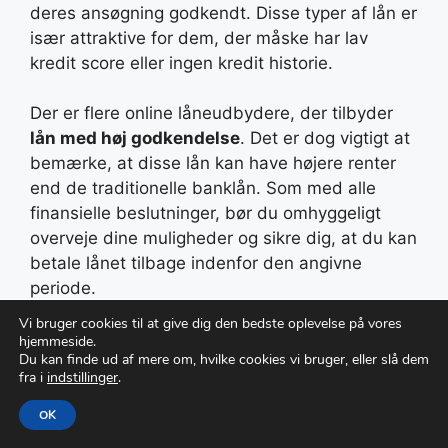
deres ansøgning godkendt. Disse typer af lån er
især attraktive for dem, der måske har lav
kredit score eller ingen kredit historie.
Der er flere online låneudbydere, der tilbyder
lån med høj godkendelse
. Det er dog vigtigt at
bemærke, at disse lån kan have højere renter
end de traditionelle banklån. Som med alle
finansielle beslutninger, bør du omhyggeligt
overveje dine muligheder og sikre dig, at du kan
betale lånet tilbage indenfor den angivne
periode.
Vi bruger cookies til at give dig den bedste oplevelse på vores
Kviklån uden
hjemmeside.
Du kan finde ud af mere om, hvilke cookies vi bruger, eller slå dem
fra i
indstillinger
.
kreditvurdering
OK
Nogle gange har du brug for penge hurtigt og