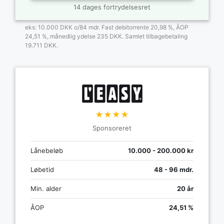
14 dages fortrydelsesret
eks: 10.000 DKK o/84 mdr. Fast debitorrente 20,98 %, ÅOP
24,51 %, månedlig ydelse 235 DKK. Samlet tilbagebetaling
19.711 DKK.
★★★★
Sponsoreret
Lånebeløb
10.000 - 200.000 kr
Løbetid
48 - 96 mdr.
Min. alder
20 år
ÅOP
24,51 %